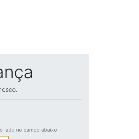
ança
nosco.
ao lado no campo abaixo