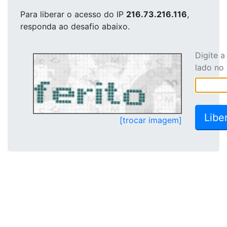
Para liberar o acesso
do IP
216.73.216.116
,
responda ao desafio abaixo.
Digite 
lado no
[trocar imagem]