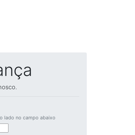
ança
nosco.
ao lado no campo abaixo