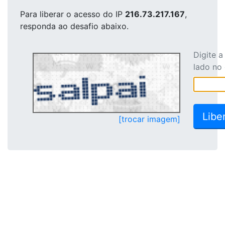
Para liberar o acesso
do IP
216.73.217.167
,
responda ao desafio abaixo.
Digite 
lado no
[trocar imagem]