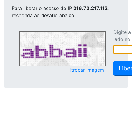
Para liberar o acesso
do IP
216.73.217.112
,
responda ao desafio abaixo.
Digite 
lado no
[trocar imagem]