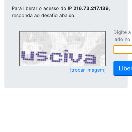
Para liberar o acesso
do IP
216.73.217.139
,
responda ao desafio abaixo.
Digite 
lado no
[trocar imagem]