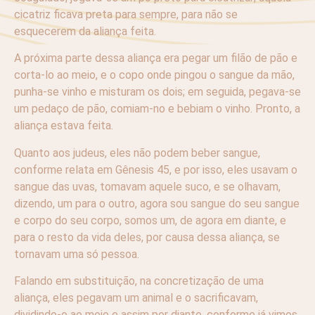
cicatriz ficava preta para sempre, para não se
esquecerem da aliança feita.
A próxima parte dessa aliança era pegar um filão de pão e
corta-lo ao meio, e o copo onde pingou o sangue da mão,
punha-se vinho e misturam os dois; em seguida, pegava-se
um pedaço de pão, comiam-no e bebiam o vinho. Pronto, a
aliança estava feita.
Quanto aos judeus, eles não podem beber sangue,
conforme relata em Gênesis 45, e por isso, eles usavam o
sangue das uvas, tomavam aquele suco, e se olhavam,
dizendo, um para o outro, agora sou sangue do seu sangue
e corpo do seu corpo, somos um, de agora em diante, e
para o resto da vida deles, por causa dessa aliança, se
tornavam uma só pessoa.
Falando em substituição, na concretização de uma
aliança, eles pegavam um animal e o sacrificavam,
dividindo-o ao meio e assim por diante, conforme já vimos