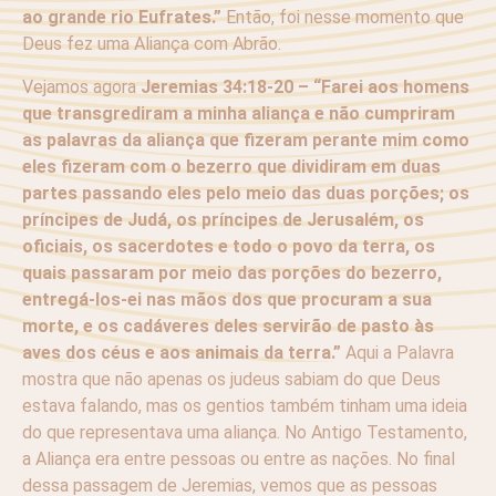
ao grande rio Eufrates.”
Então, foi nesse momento que
Deus fez uma Aliança com Abrão.
Vejamos agora
Jeremias 34:18-20 – “Farei aos homens
que transgrediram a minha aliança e não cumpriram
as palavras da aliança que fizeram perante mim como
eles fizeram com o bezerro que dividiram em duas
partes passando eles pelo meio das duas porções; os
príncipes de Judá, os príncipes de Jerusalém, os
oficiais, os sacerdotes e todo o povo da terra, os
quais passaram por meio das porções do bezerro,
entregá-los-ei nas mãos dos que procuram a sua
morte, e os cadáveres deles servirão de pasto às
aves dos céus e aos animais da terra.”
Aqui a Palavra
mostra que não apenas os judeus sabiam do que Deus
estava falando, mas os gentios também tinham uma ideia
do que representava uma aliança. No Antigo Testamento,
a Aliança era entre pessoas ou entre as nações. No final
dessa passagem de Jeremias, vemos que as pessoas