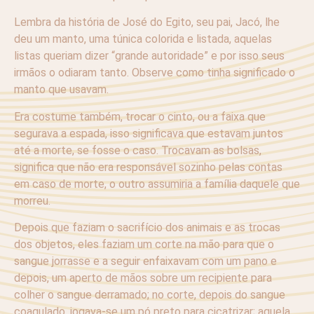
Lembra da história de José do Egito, seu pai, Jacó, lhe
deu um manto, uma túnica colorida e listada, aquelas
listas queriam dizer “grande autoridade” e por isso seus
irmãos o odiaram tanto. Observe como tinha significado o
manto que usavam.
Era costume também, trocar o cinto, ou a faixa que
segurava a espada, isso significava que estavam juntos
até a morte, se fosse o caso. Trocavam as bolsas,
significa que não era responsável sozinho pelas contas
em caso de morte, o outro assumiria a família daquele que
morreu.
Depois que faziam o sacrifício dos animais e as trocas
dos objetos, eles faziam um corte na mão para que o
sangue jorrasse e a seguir enfaixavam com um pano e
depois, um aperto de mãos sobre um recipiente para
colher o sangue derramado; no corte, depois do sangue
coagulado, jogava-se um pó preto para cicatrizar; aquela