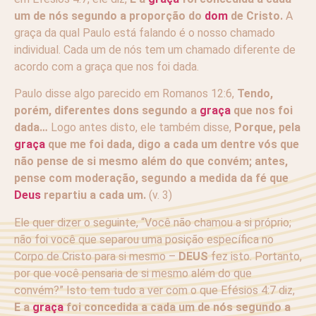
um de nós segundo a proporção do
dom
de Cristo.
A
graça da qual Paulo está falando é o nosso chamado
individual. Cada um de nós tem um chamado diferente de
acordo com a graça que nos foi dada.
Paulo disse algo parecido em Romanos 12:6,
Tendo,
porém, diferentes dons segundo a
graça
que nos foi
dada…
Logo antes disto, ele também disse,
Porque, pela
graça
que me foi dada, digo a cada um dentre vós que
não pense de si mesmo além do que convém; antes,
pense com moderação, segundo a medida da fé que
Deus
repartiu a cada um.
(v. 3)
Ele quer dizer o seguinte, “Você não chamou a si próprio;
não foi você que separou uma posição específica no
Corpo de Cristo para si mesmo –
DEUS
fez isto. Portanto,
por que você pensaria de si mesmo além do que
convém?” Isto tem tudo a ver com o que Efésios 4:7 diz,
E a
graça
foi concedida a cada um de nós segundo a