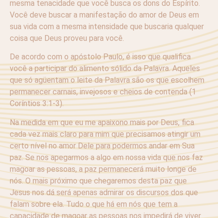
mesma tenacidade que você busca os dons do Espírito.
Você deve buscar a manifestação do amor de Deus em
sua vida com a mesma intensidade que buscaria qualquer
coisa que Deus proveu para você.
De acordo com o apóstolo Paulo, é isso que qualifica
você a participar do alimento sólido da Palavra. Aqueles
que só agüentam o leite da Palavra são os que escolhem
permanecer carnais, invejosos e cheios de contenda (1
Coríntios 3:1-3).
Na medida em que eu me apaixono mais por Deus, fica
cada vez mais claro para mim que precisamos atingir um
certo nível no amor Dele para podermos andar em Sua
paz. Se nos apegarmos a algo em nossa vida que nos faz
magoar as pessoas, a paz permanecerá muito longe de
nós. O mais próximo que chegaremos desta paz que
Jesus nos dá será apenas admirar os discursos dos que
falam sobre ela. Tudo o que há em nós que tem a
capacidade de magoar as pessoas nos impedirá de viver