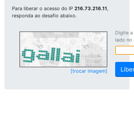
Para liberar o acesso
do IP
216.73.216.11
,
responda ao desafio abaixo.
Digite 
lado no
[trocar imagem]