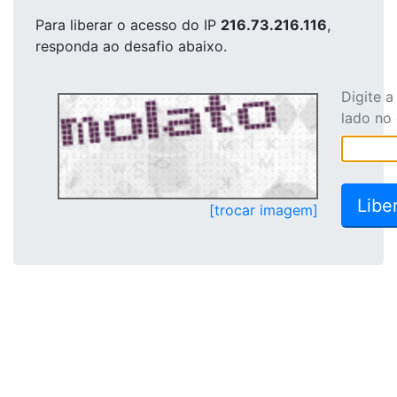
Para liberar o acesso
do IP
216.73.216.116
,
responda ao desafio abaixo.
Digite 
lado no
[trocar imagem]