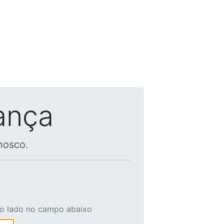
ança
nosco.
ao lado no campo abaixo