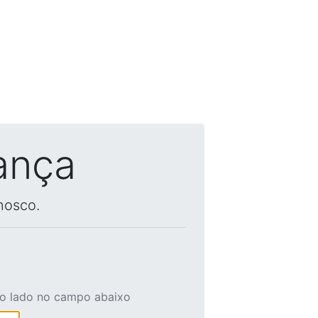
ança
nosco.
ao lado no campo abaixo