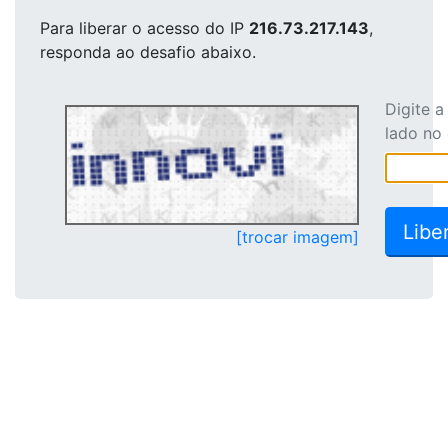
Para liberar o acesso
do IP
216.73.217.143
,
responda ao desafio abaixo.
Digite 
lado no
[trocar imagem]