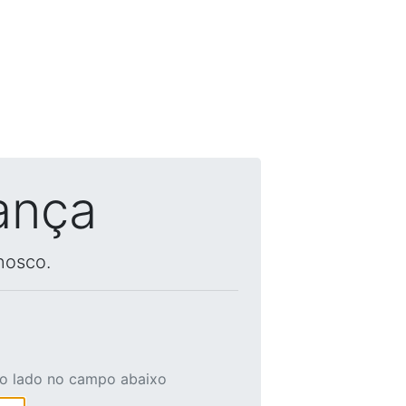
ança
nosco.
ao lado no campo abaixo