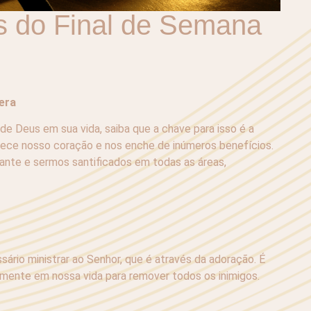
s do Final de Semana
era
e Deus em sua vida, saiba que a chave para isso é a
lece nosso coração e nos enche de inúmeros benefícios.
ante e sermos santificados em todas as áreas,
ário ministrar ao Senhor, que é através da adoração. É
amente em nossa vida para remover todos os inimigos.