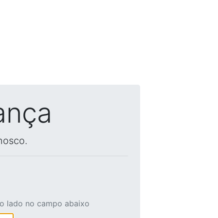
ança
nosco.
ao lado no campo abaixo